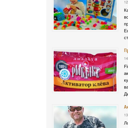
12
К
в
п
Е
с
П
14
F
а
к
в
Д
A
13
Л