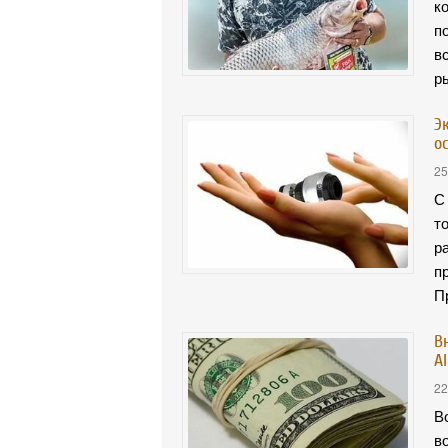
к
п
в
р
Э
о
25
С
т
р
п
П
В
Al
22
В
в