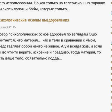
 его использовании. Но как только на телевизионных экранах
оявилсь мужик и бабы, которые только...
сихологические основы выздоровления
 июня 2015
бзор психологических основ здоровья по взглядам Ошо
читается, что материя… как и тело в сравнении с умом,
редставляет собой нечто не живое. А ум всегда жив, и если
ы во что-то верите, искренне и правдиво, тогда материя, то
сть ваше тело, обязательно подда...