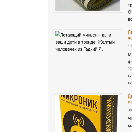
т
О
в
Л
ч
1 
М
ф
”
н
н
Д
о
30
Ч
к