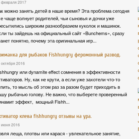
 февраля 2017
ак можно занять детей в наше время? Эта проблема сегодня
се чаще волнует родителей, чьи сыновья и дочки уже
ресытились широким разнообразием куколок и машинок.
сли ты зайдешь на официальный сайт «Bunchems», сразу
танет понятно, почему эта оригинальная игр...
риманка для рыбаков Fishhungry феромонный развод.
 октября 2016
ishhungry или dynamite effect сомнения в эффективности
ктиваторов. Ну, как не крути, а если уже захотели что-то
упить, то мысль об этом раз за разом будет приходить в
ашу рыбачью голову. Не важно, что выберете проверенный
инамит эффект, мощный Fishh...
ктиватор клева fishhungry отзывы на ура.
 июня 2016
овля леща, плотвы или карася - увлекательное занятие,