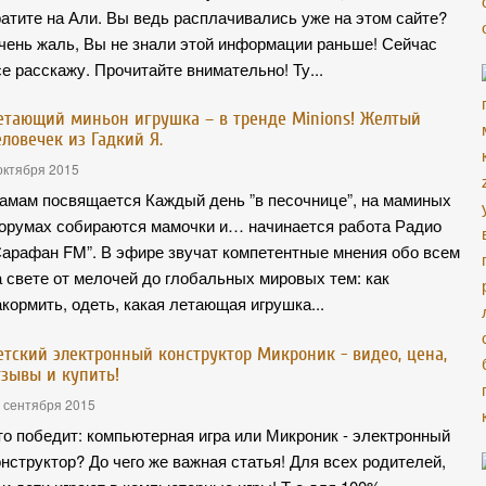
ратите на Али. Вы ведь расплачивались уже на этом сайте?
чень жаль, Вы не знали этой информации раньше! Сейчас
се расскажу. Прочитайте внимательно! Ту...
етающий миньон игрушка – в тренде Minions! Желтый
еловечек из Гадкий Я.
октября 2015
амам посвящается Каждый день ”в песочнице”, на маминых
орумах собираются мамочки и… начинается работа Радио
Сарафан FM”. В эфире звучат компетентные мнения обо всем
а свете от мелочей до глобальных мировых тем: как
акормить, одеть, какая летающая игрушка...
етский электронный конструктор Микроник - видео, цена,
тзывы и купить!
 сентября 2015
то победит: компьютерная игра или Микроник - электронный
онструктор? До чего же важная статья! Для всех родителей,