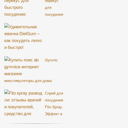
перекус
для
похудения
реальные отзывы. Врачи о Night
Snack
Удивительная жвачка Diet Gum –
Gymnic
как похудеть легко и быстро!
миостимуляторы для дома:
отзывы врачей,
Спрей для
противопоказания, инструкция
похудения
Fito Spray.
Эффект в
домашних условиях!