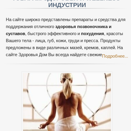
ИНДУСТРИИ
На сайте широко представлены препараты и средства для
поддержания отличного
здоровья позвоночника и
суставов
, быстрого эффективного и
похудения
, красоты
Вашего тела - лица, губ, кожи, груди и пресса. Продукты
предложены в виде различных мазей, кремов, каплей. На
сайте Здоровья Дом Вы всегда найдете свежие
Подробнее...
положительные и отрицательные
, а значит реальные,
отзывы
потребителей этих товаров и специалистов -
врачей и работников аптек.
Подобная информация должна помочь вам разобраться в
многообразии товаров для хорошего самочувствия и
сделать правильное решение о том, что Вам стоит купить и
что Вам поможет в Вашей ситуации. Так же есть
специальный раздел Аксессуаров и Разное, где для
соотвествующего внешнего вида и получения радости от