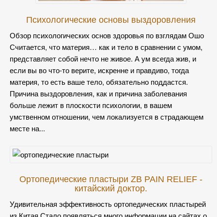
жизни мы предлагаем Вам взглянуть на
мужской клатч
или
кожаное портмоне и кошелек, купить крест с цепочкой,
Психологические основы выздоровления
выбрать своему ребенку летающую игрушку или
Обзор психологических основ здоровья по взглядам Ошо
электронный конструктор, присмотреть шланг дял
Считается, что материя… как и тело в сравнении с умом,
хозяйства или активатор клева для рыбалки.
представляет собой нечто не живое. А ум всегда жив, и
если вы во что-то верите, искренне и правдиво, тогда
Товаров и рекомоендаций масса, мы помогаем Вам
материя, то есть ваше тело, обязательно поддастся.
выбрать то, что принесет Вам удовольствие от
Причина выздоровления, как и причина заболевания
использования.
больше лежит в плоскости психологии, в вашем
умственном отношении, чем локализуется в страдающем
месте на...
Ортопедические пластыри ZB PAIN RELIEF -
китайский доктор.
Удивительная эффективность ортопедических пластырей
из Китая Стало появляться много информации на сайтах о